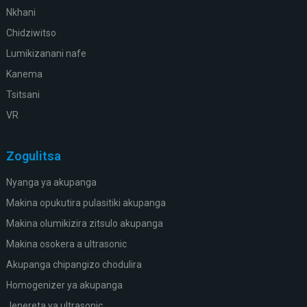
Nkhani
Chidziwitso
Lumikizanani nafe
Kanema
Tsitsani
VR
Zogulitsa
Nyanga ya akupanga
Makina opukutira pulasitiki akupanga
Makina olumikizira zitsulo akupanga
Makina osokera a ultrasonic
Akupanga chipangizo chodulira
Homogenizer ya akupanga
Jenereta ya ultrasonic