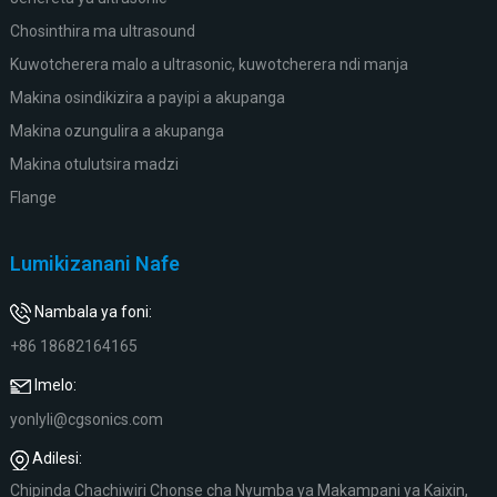
Chosinthira ma ultrasound
Kuwotcherera malo a ultrasonic, kuwotcherera ndi manja
Makina osindikizira a payipi a akupanga
Makina ozungulira a akupanga
Makina otulutsira madzi
Flange
Lumikizanani Nafe
Nambala ya foni:
+86 18682164165
Imelo:
yonlyli@cgsonics.com
Adilesi:
Chipinda Chachiwiri Chonse cha Nyumba ya Makampani ya Kaixin,